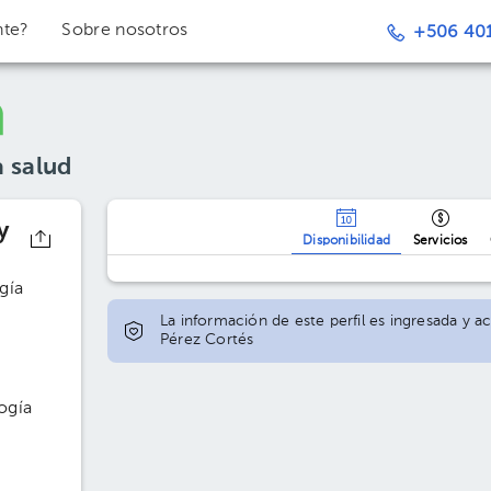
nte?
Sobre nosotros
+506 401
a salud
y
Disponibilidad
Servicios
gía
La información de este perfil es ingresada y a
Pérez Cortés
ogía