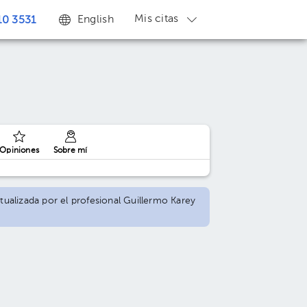
Mis citas
English
0 3531
Opiniones
Sobre mí
ctualizada por el profesional Guillermo Karey