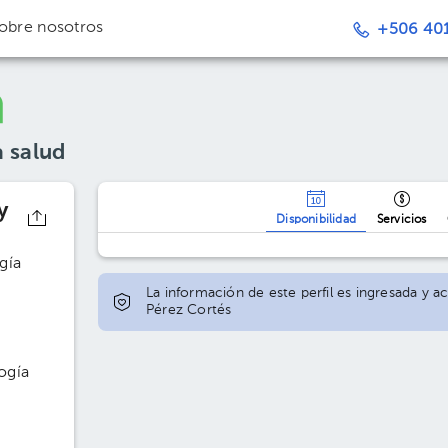
obre nosotros
+506 401
a salud
y
Disponibilidad
Servicios
gía
La información de este perfil es ingresada y a
Pérez Cortés
ogía