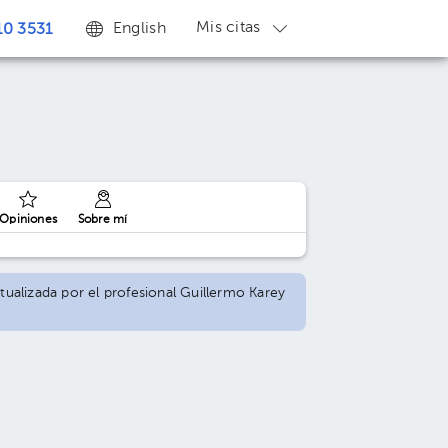
Mis citas
English
0 3531
Opiniones
Sobre mí
ctualizada por el profesional Guillermo Karey