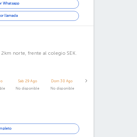
or Whatsapp
or llamada
 2km norte, frente al colegio SEK.
go
Sáb 29 Ago
Dom 30 Ago
ble
No disponible
No disponible
ompleto