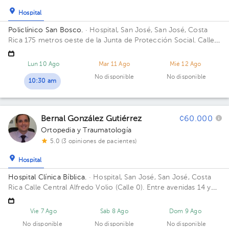
Hospital
Policlínico San Bosco.
· Hospital, San José, San José, Costa
Rica
175 metros oeste de la Junta de Protección Social. Calle
24, San Bosco, San José Edificio Policlínico Sn Bosco. Piso 3.
Consultorio 22.
Lun 10 Ago
Mar 11 Ago
Mié 12 Ago
No disponible
No disponible
10:30 am
Bernal González Gutiérrez
¢60.000
Ortopedia y Traumatología
5.0 (3 opiniones de pacientes)
Hospital
Hospital Clínica Bíblica.
· Hospital, San José, San José, Costa
Rica
Calle Central Alfredo Volio (Calle 0). Entre avenidas 14 y
16,
Vie 7 Ago
Sáb 8 Ago
Dom 9 Ago
No disponible
No disponible
No disponible