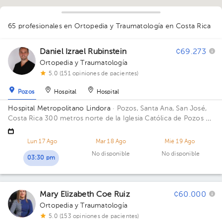
65 profesionales en Ortopedia y Traumatología
en Costa Rica
1
1
1
1
3
1
2
1
3
1
1
1
1
2
1
1
1
1
1
1
1
1
1
1
1
4
1
1
Daniel Izrael Rubinstein
¢69.273
1
Ortopedia y Traumatología
5.0 (151 opiniones de pacientes)
Pozos
Hospital
Hospital
Hospital Metropolitano Lindora
· Pozos, Santa Ana, San José,
Costa Rica
300 metros norte de la Iglesia Católica de Pozos de
Santa Ana Piso 2. Consultorio 18.
Lun 17 Ago
Mar 18 Ago
Mié 19 Ago
No disponible
No disponible
03:30 pm
Mary Elizabeth Coe Ruiz
¢60.000
Ortopedia y Traumatología
5.0 (153 opiniones de pacientes)