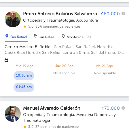
Pedro Antonio Bolaños Salvatierra
¢60.000
Ortopedia y Traumatología
,
Acupuntura
5.0 (306 opiniones de pacientes)
San Rafael
San Rafael
Montes de Oca
Centro Médico El Roble
· San Rafael, San Rafael, Heredia,
Costa Rica
Heredia San Rafael centro 50 mts Sur del frente De
la Iglesia
Mié 19 Ago
Jue 20 Ago
Vie 21 Ago
No disponible
No disponible
10:30 am
01:45 pm
Manuel Alvarado Calderón
¢70.000
Ortopedia y Traumatología
,
Medicina Deportiva y
Traumatología
5.0 (37 opiniones de pacientes)