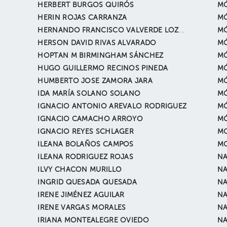
HERBERT BURGOS QUIRÓS
MÓ
HERIN ROJAS CARRANZA
MÓ
HERNANDO FRANCISCO VALVERDE LOZANO
MÓ
HERSON DAVID RIVAS ALVARADO
MÓ
HOPTAN M BIRMINGHAM SÁNCHEZ
MÓ
HUGO GUILLERMO RECINOS PINEDA
MÓ
HUMBERTO JOSE ZAMORA JARA
MÓ
IDA MARÍA SOLANO SOLANO
MÓ
IGNACIO ANTONIO AREVALO RODRIGUEZ
MÓ
IGNACIO CAMACHO ARROYO
MÓ
IGNACIO REYES SCHLAGER
MO
ILEANA BOLAÑOS CAMPOS
MO
ILEANA RODRIGUEZ ROJAS
NA
ILVY CHACON MURILLO
NA
INGRID QUESADA QUESADA
NA
IRENE JIMÉNEZ AGUILAR
N
IRENE VARGAS MORALES
NA
IRIANA MONTEALEGRE OVIEDO
NA