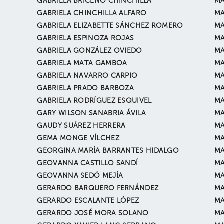
GABRIELA BRICEÑO CHINCHILLA
MA
GABRIELA CHINCHILLA ALFARO
MA
GABRIELA ELIZABETTE SÁNCHEZ ROMERO
MA
GABRIELA ESPINOZA ROJAS
MA
GABRIELA GONZÁLEZ OVIEDO
MA
GABRIELA MATA GAMBOA
MA
GABRIELA NAVARRO CARPIO
MA
GABRIELA PRADO BARBOZA
MA
GABRIELA RODRÍGUEZ ESQUIVEL
MA
GARY WILSON SANABRIA ÁVILA
MA
GAUDY SUÁREZ HERRERA
MA
GEMA MONGE VÍLCHEZ
MA
GEORGINA MARÍA BARRANTES HIDALGO
MA
GEOVANNA CASTILLO SANDÍ
MA
GEOVANNA SEDÓ MEJÍA
MA
GERARDO BARQUERO FERNÁNDEZ
MA
GERARDO ESCALANTE LÓPEZ
MA
GERARDO JOSÉ MORA SOLANO
MA