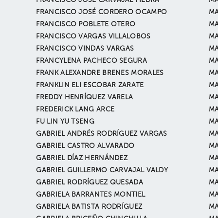
FRANCISCO JOSÉ CARVAJAL PIEDRA
MA
FRANCISCO JOSÉ CORDERO OCAMPO
MA
FRANCISCO POBLETE OTERO
MA
FRANCISCO VARGAS VILLALOBOS
MA
FRANCISCO VINDAS VARGAS
MA
FRANCYLENA PACHECO SEGURA
MA
FRANK ALEXANDRE BRENES MORALES
MA
FRANKLIN ELI ESCOBAR ZARATE
MA
FREDDY HENRÍQUEZ VARELA
MA
FREDERICK LANG ARCE
MA
FU LIN YU TSENG
MA
GABRIEL ANDRÉS RODRÍGUEZ VARGAS
MA
GABRIEL CASTRO ALVARADO
MA
GABRIEL DÍAZ HERNÁNDEZ
MA
GABRIEL GUILLERMO CARVAJAL VALDY
MA
GABRIEL RODRÍGUEZ QUESADA
MA
GABRIELA BARRANTES MONTIEL
MA
GABRIELA BATISTA RODRÍGUEZ
MA