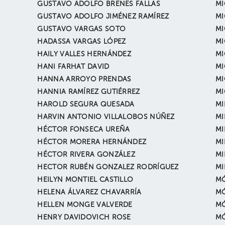
GUSTAVO ADOLFO BRENES FALLAS
MI
GUSTAVO ADOLFO JIMÉNEZ RAMÍREZ
MI
GUSTAVO VARGAS SOTO
MI
HADASSA VARGAS LÓPEZ
MI
HAILY VALLES HERNÁNDEZ
MI
HANI FARHAT DAVID
MI
HANNA ARROYO PRENDAS
MI
HANNIA RAMÍREZ GUTIÉRREZ
MI
HAROLD SEGURA QUESADA
MI
HARVIN ANTONIO VILLALOBOS NÚÑEZ
MI
HÉCTOR FONSECA UREÑA
MI
HÉCTOR MORERA HERNÁNDEZ
MI
HÉCTOR RIVERA GONZÁLEZ
MI
HECTOR RUBÉN GONZALEZ RODRÍGUEZ
MI
HEILYN MONTIEL CASTILLO
MÓ
HELENA ÁLVAREZ CHAVARRÍA
MÓ
HELLEN MONGE VALVERDE
MÓ
HENRY DAVIDOVICH ROSE
M