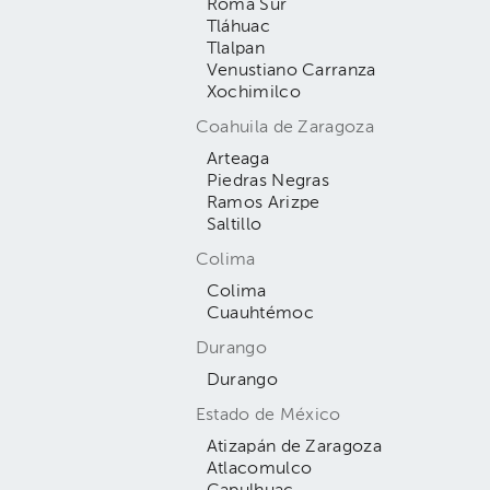
Roma Sur
Tláhuac
Tlalpan
Venustiano Carranza
Xochimilco
Coahuila de Zaragoza
Arteaga
Piedras Negras
Ramos Arizpe
Saltillo
Colima
Colima
Cuauhtémoc
Durango
Durango
Estado de México
Atizapán de Zaragoza
Atlacomulco