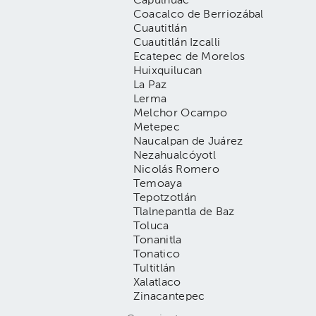
Capulhuac
Coacalco de Berriozábal
Cuautitlán
Cuautitlán Izcalli
Ecatepec de Morelos
Huixquilucan
La Paz
Lerma
Melchor Ocampo
Metepec
Naucalpan de Juárez
Nezahualcóyotl
Nicolás Romero
Temoaya
Tepotzotlán
Tlalnepantla de Baz
Toluca
Tonanitla
Tonatico
Tultitlán
Xalatlaco
Zinacantepec