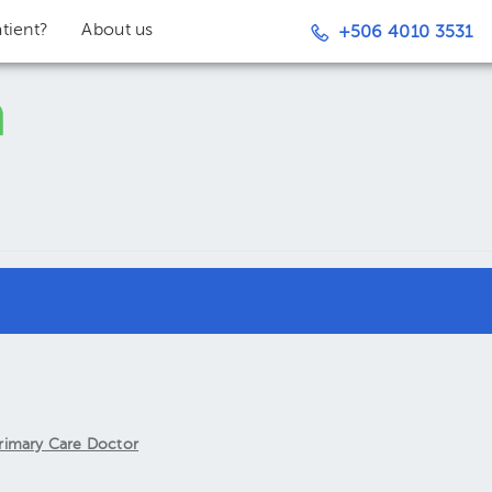
tient?
About us
+506 4010 3531
rimary Care Doctor