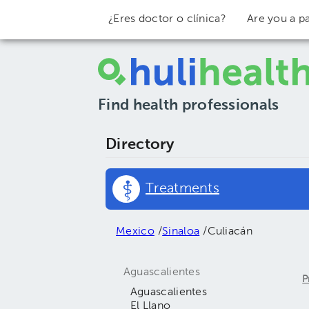
¿Eres doctor o clínica?
Are you a pa
Find health professionals
Directory
Treatments
Mexico
/
Sinaloa
/
Culiacán
Aguascalientes
P
Aguascalientes
El Llano