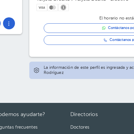
El horario no está
Contáctanos p
Contáctanos p
La información de este perfil es ingresada y a
Rodríguez
odemos ayudarte?
Directorios
guntas frecuentes
Doctores