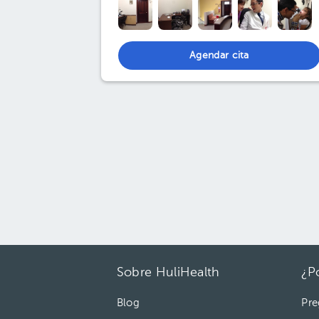
Agendar cita
Sobre HuliHealth
¿P
Blog
Pre