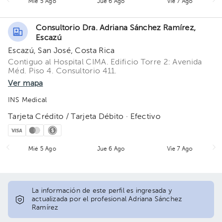
Mié 5 Ago
Jue 6 Ago
Vie 7 Ago
Consultorio Dra. Adriana Sánchez Ramírez,
Escazú
Escazú, San José, Costa Rica
Contiguo al Hospital CIMA. Edificio Torre 2: Avenida
Méd. Piso 4. Consultorio 411.
Ver mapa
INS Medical
Tarjeta Crédito / Tarjeta Débito · Efectivo
Mié 5 Ago
Jue 6 Ago
Vie 7 Ago
La información de este perfil es ingresada y
actualizada por el profesional Adriana Sánchez
Ramírez