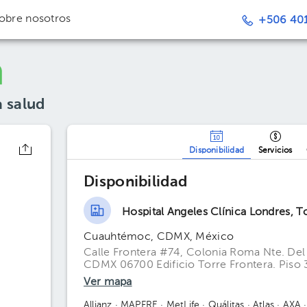
obre nosotros
+506 401
a salud
Disponibilidad
Servicios
Disponibilidad
Hospital Angeles Clínica Londres, T
Cuauhtémoc, CDMX, México
Calle Frontera #74, Colonia Roma Nte. De
CDMX 06700 Edificio Torre Frontera. Piso 
Ver mapa
Allianz
· MAPFRE
· MetLife
· Quálitas
· Atlas
· AXA
·