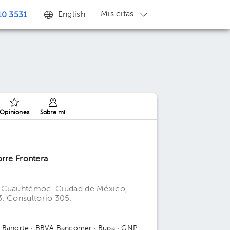
Mis citas
English
0 3531
Opiniones
Sobre mí
orre Frontera
l Cuauhtémoc. Ciudad de México,
3. Consultorio 305.
 Banorte
· BBVA Bancomer
· Bupa
· GNP