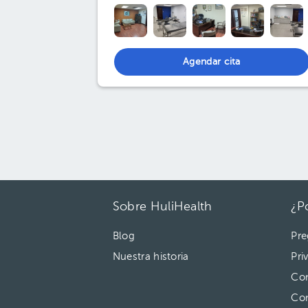
Agendar cita
Sobre HuliHealth
¿P
Blog
Pre
Nuestra historia
Pri
Con
Co