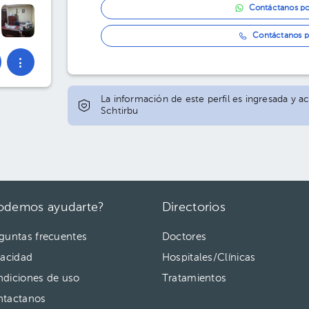
Contáctanos p
Contáctanos p
La información de este perfil es ingresada y ac
Schtirbu
odemos ayudarte?
Directorios
guntas frecuentes
Doctores
vacidad
Hospitales/Clínicas
diciones de uso
Tratamientos
ntactanos