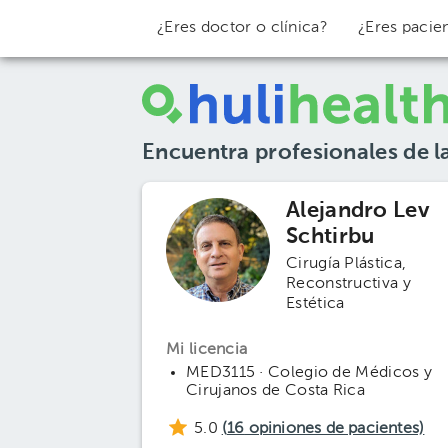
¿Eres doctor o clínica?
¿Eres pacie
Encuentra profesionales de l
Alejandro Lev
Schtirbu
Cirugía Plástica,
Reconstructiva y
Estética
Mi licencia
MED3115 · Colegio de Médicos y
Cirujanos de Costa Rica
5.0
(
16
opiniones de pacientes)