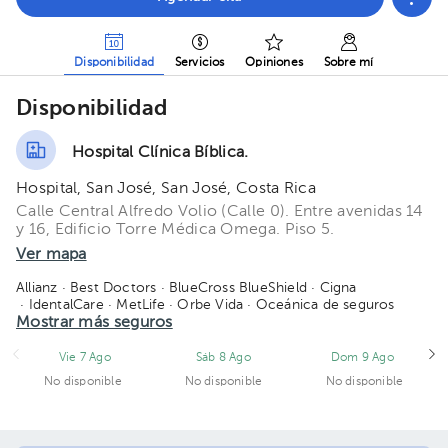
Disponibilidad
Servicios
Opiniones
Sobre mí
Disponibilidad
Hospital Clínica Bíblica.
Hospital, San José, San José, Costa Rica
Calle Central Alfredo Volio (Calle 0). Entre avenidas 14
y 16, Edificio Torre Médica Omega. Piso 5.
Ver mapa
Allianz
· Best Doctors
· BlueCross BlueShield
· Cigna
· IdentalCare
· MetLife
· Orbe Vida
· Oceánica de seguros
· Quálitas
Mostrar más seguros
· Salud 360
· SM Seguros
· Vital Care - Adisa
· Manhattan Life
· American Fidelity
· Salud Primero
Vie 7 Ago
Sáb 8 Ago
Dom 9 Ago
No disponible
No disponible
No disponible