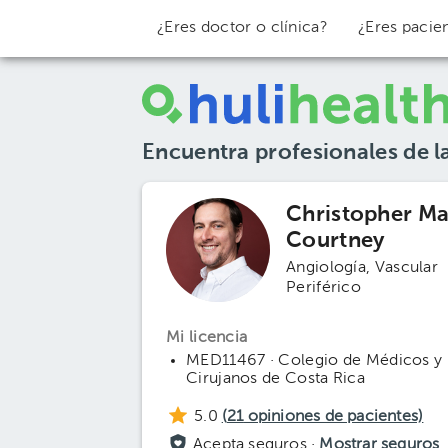
¿Eres doctor o clínica?
¿Eres pacie
Encuentra profesionales de l
Christopher M
Courtney
Angiología
Vascular
Periférico
Mi licencia
MED11467 · Colegio de Médicos y
Cirujanos de Costa Rica
5.0
(
21
opiniones de pacientes)
Acepta seguros ·
Mostrar seguros