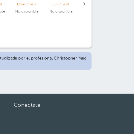
pt
Dom 6 Sept
Lun 7 Sept
ble
No disponible
No disponible
ctualizada por el profesional Christopher Mac
Conectate