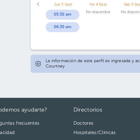
Jue 3 Sept
Vie 4 Sept
Sáb 5 Se
No disponible
No disponi
05:30 pm
06:30 pm
La información de este perfil es ingresada y a
Courtney
odemos ayudarte?
Directorios
guntas frecuentes
Doctores
vacidad
Hospitales/Clínicas