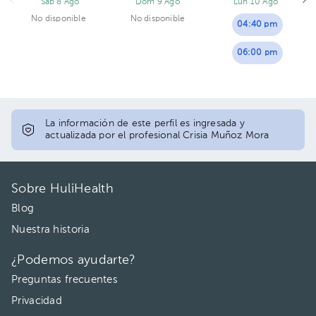
Sáb 8 Ago
Dom 9 Ago
Lun 10 Ago
No disponible
No disponible
04:40 pm
06:00 pm
La información de este perfil es ingresada y
actualizada por el profesional Crisia Muñoz Mora
Sobre HuliHealth
Blog
Nuestra historia
¿Podemos ayudarte?
Preguntas frecuentes
Privacidad