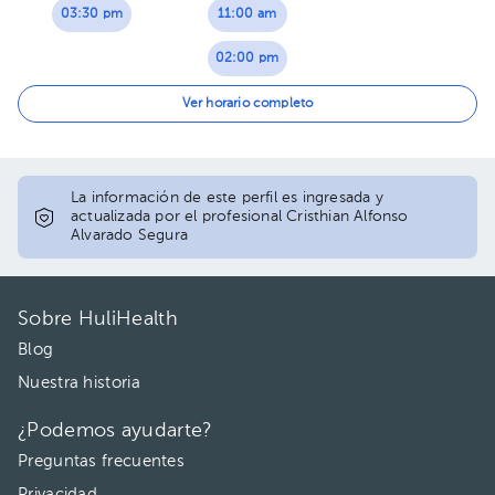
03:30 pm
11:00 am
02:00 pm
02:30 pm
Ver horario completo
03:00 pm
03:30 pm
La información de este perfil es ingresada y
actualizada por el profesional Cristhian Alfonso
Alvarado Segura
Sobre HuliHealth
Blog
Nuestra historia
¿Podemos ayudarte?
Preguntas frecuentes
Privacidad