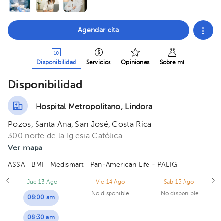
Agendar cita
Disponibilidad
Servicios
Opiniones
Sobre mí
Disponibilidad
Hospital Metropolitano, Lindora
Pozos, Santa Ana, San José, Costa Rica
300 norte de la Iglesia Católica
Ver mapa
ASSA
· BMI
· Medismart
· Pan-American Life - PALIG
Jue 13 Ago
Vie 14 Ago
Sáb 15 Ago
No disponible
No disponible
08:00 am
08:30 am