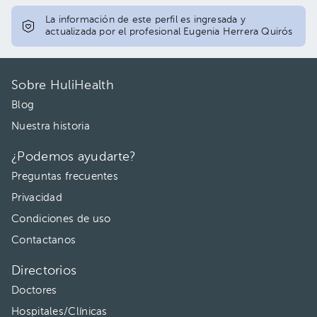
06:00 pm
06:00 pm
La información de este perfil es ingresada y
actualizada por el profesional Eugenia Herrera Quirós
07:00 pm
07:00 pm
08:00 pm
08:00 pm
Sobre HuliHealth
Blog
Nuestra historia
¿Podemos ayudarte?
Preguntas frecuentes
Privacidad
Condiciones de uso
Contactanos
Directorios
Doctores
Hospitales/Clínicas