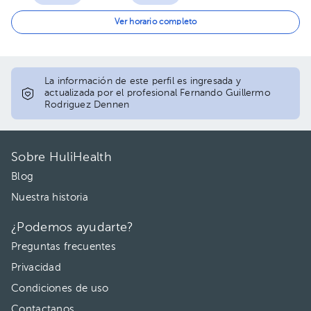
12:45 pm
02:45 pm
Ver horario completo
01:30 pm
03:30 pm
04:15 pm
La información de este perfil es ingresada y
actualizada por el profesional Fernando Guillermo
Rodriguez Dennen
05:00 pm
05:45 pm
Sobre HuliHealth
06:30 pm
Blog
07:15 pm
Nuestra historia
¿Podemos ayudarte?
Preguntas frecuentes
Privacidad
Condiciones de uso
Contactanos