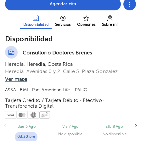
Agendar cita
Disponibilidad
Servicios
Opiniones
Sobre mí
Disponibilidad
Consultorio Doctores Brenes
Heredia, Heredia, Costa Rica
Heredia, Avenidas 0 y 2. Calle 5. Plaza Gonzalez.
Ver mapa
ASSA
· BMI
· Pan-American Life - PALIG
Tarjeta Crédito / Tarjeta Débito · Efectivo ·
Transferencia Digital
Jue 6 Ago
Vie 7 Ago
Sáb 8 Ago
No disponible
No disponible
03:30 pm