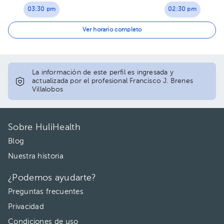
03:30 pm
02:30 pm
04:00 pm
03:00 pm
Ver horario completo
04:30 pm
03:30 pm
05:00 pm
04:00 pm
La información de este perfil es ingresada y
actualizada por el profesional Francisco J. Brenes
Villalobos
05:30 pm
04:30 pm
05:00 pm
Sobre HuliHealth
Blog
Nuestra historia
¿Podemos ayudarte?
Preguntas frecuentes
Privacidad
Condiciones de uso