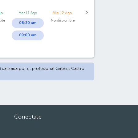
go
Mar 11 Ago
Mié 12 Ago
ble
No disponible
08:30 am
09:00 am
tualizada por el profesional Gabriel Castro
Conectate