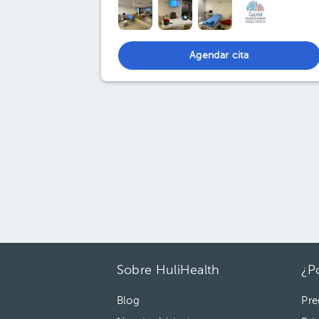
Agendar cita
Sobre HuliHealth
¿P
Blog
Pre