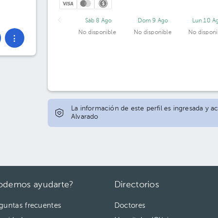
Sáb 8 Ago
Dom 9 Ago
Lun 10 A
No disponible
No disponible
No disponi
La información de este perfil es ingresada y ac
Alvarado
odemos ayudarte?
Directorios
guntas frecuentes
Doctores