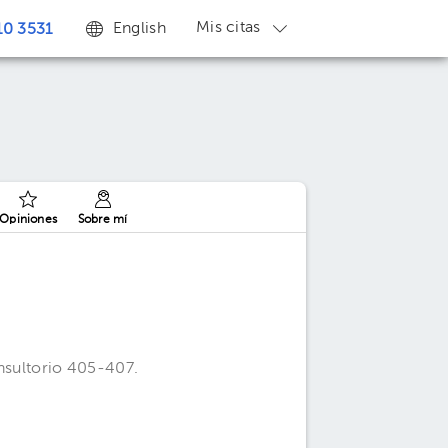
Mis citas
English
0 3531
Opiniones
Sobre mí
onsultorio 405-407.