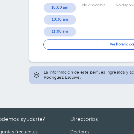
No disponible
No disponi
10:00 am
10:30 am
11:00 am
11:30 am
Ver horario c
12:00 pm
12:30 pm
La información de este perfil es ingresada y ac
Rodríguez Esquivel
01:00 pm
01:30 pm
02:00 pm
02:30 pm
odemos ayudarte?
Directorios
03:00 pm
guntas frecuentes
Doctores