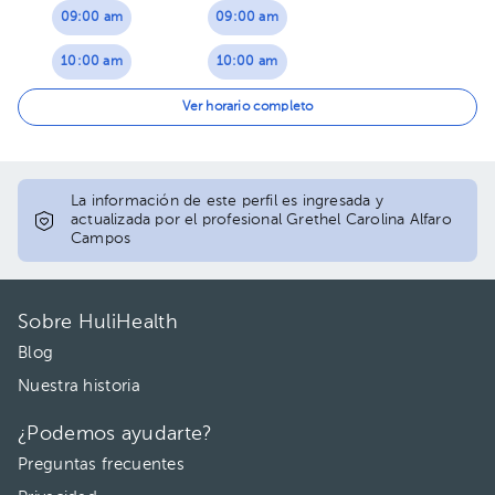
09:00 am
09:00 am
10:00 am
10:00 am
11:00 am
12:00 pm
Ver horario completo
01:00 pm
02:00 pm
La información de este perfil es ingresada y
actualizada por el profesional Grethel Carolina Alfaro
Campos
Sobre HuliHealth
Blog
Nuestra historia
¿Podemos ayudarte?
Preguntas frecuentes