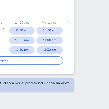
go
Lun 10 Ago
Mar 11 Ago
ble
11:30 am
10:30 am
12:00 pm
11:00 am
12:30 pm
11:30 am
01:00 pm
12:00 pm
ompleto
01:30 pm
12:30 pm
02:30 pm
01:00 pm
ctualizada por el profesional Hannia Ramírez
03:00 pm
01:30 pm
03:30 pm
02:00 pm
04:00 pm
02:30 pm