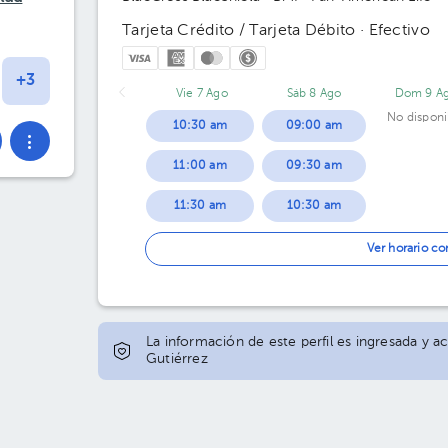
Tarjeta Crédito / Tarjeta Débito · Efectivo
Vie 7 Ago
Sáb 8 Ago
Dom 9 A
No disponi
10:30 am
09:00 am
11:00 am
09:30 am
11:30 am
10:30 am
12:00 pm
Ver horario c
12:30 pm
01:00 pm
La información de este perfil es ingresada y a
Gutiérrez
01:30 pm
02:00 pm
02:30 pm