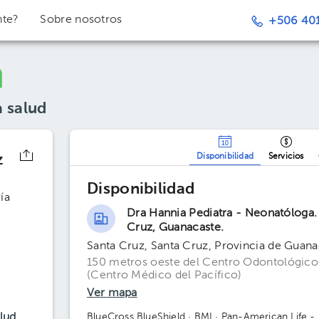
nte?
Sobre nosotros
+506 401
a salud
z
Disponibilidad
Servicios
Disponibilidad
ía
Dra Hannia Pediatra - Neonatóloga.
Cruz, Guanacaste.
Santa Cruz, Santa Cruz, Provincia de Guana
150 metros oeste del Centro Odontológico
(Centro Médico del Pacífico)
Ver mapa
alud
BlueCross BlueShield
· BMI
· Pan-American Life -