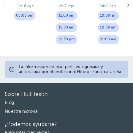
Jue 6 Ago
Vie 7 Ago
Sáb 8 Ago
05:00 pm
11:00 am
10:00 am
11:30 am
10:30 am
12:30 pm
11:00 am
La información de este perfil es ingresada y
actualizada por el profesional Héctor Fonseca Ureña
Sobre HuliHealth
Blog
Nuestra historia
¿Podemos ayudarte?
Preguntas frecuentes