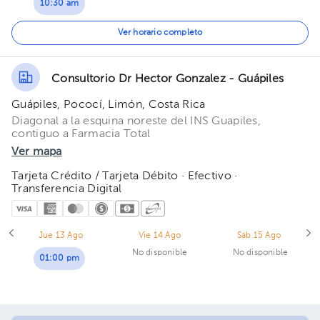
10:30 am
11:00 am
Ver horario completo
11:30 am
Consultorio Dr Hector Gonzalez - Guápiles
12:00 pm
Guápiles, Pococí, Limón, Costa Rica
12:30 pm
Diagonal a la esquina noreste del INS Guapiles,
contiguo a Farmacia Total
01:00 pm
Ver mapa
Tarjeta Crédito / Tarjeta Débito · Efectivo ·
01:30 pm
Transferencia Digital
Jue 13 Ago
Vie 14 Ago
Sáb 15 Ago
No disponible
No disponible
01:00 pm