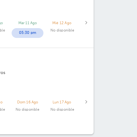
go
Mar 11 Ago
Mié 12 Ago
ble
No disponible
05:30 pm
ros
go
Dom 16 Ago
Lun 17 Ago
ble
No disponible
No disponible