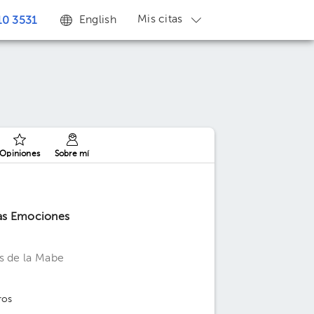
Mis citas
English
0 3531
Opiniones
Sobre mí
las Emociones
s de la Mabe
ros