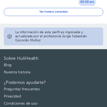
09:00 am
09:30 am
Ver horario completo
10:00 am
10:30 am
La información de este perfil es ingresada y
actualizada por el profesional Jorge Sebastián
Gorordo Muñoz
11:00 am
11:30 am
Sobre HuliHealth
12:00 pm
Blog
12:30 pm
Nuestra historia
01:00 pm
¿Podemos ayudarte?
Preguntas frecuentes
Privacidad
Condiciones de uso