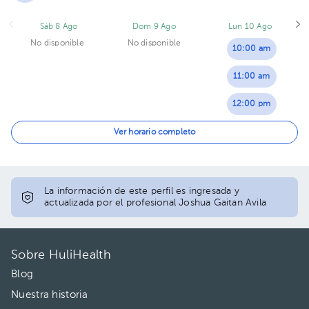
Sáb 8 Ago
Dom 9 Ago
Lun 10 Ago
No disponible
No disponible
10:00 am
11:00 am
12:00 pm
01:00 pm
Ver horario completo
02:00 pm
03:00 pm
La información de este perfil es ingresada y
actualizada por el profesional Joshua Gaitan Avila
04:00 pm
05:00 pm
Sobre HuliHealth
06:00 pm
Blog
Nuestra historia