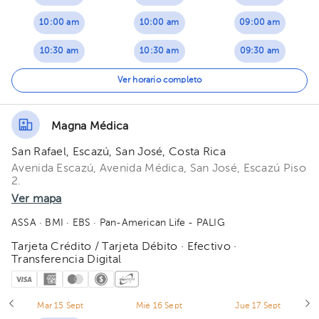
10:00 am
10:00 am
09:00 am
10:30 am
10:30 am
09:30 am
11:30 am
11:00 am
10:00 am
Ver horario completo
11:30 am
10:30 am
Magna Médica
12:00 pm
11:00 am
San Rafael, Escazú, San José, Costa Rica
12:30 pm
11:30 am
Avenida Escazú, Avenida Médica, San José, Escazú Piso
2.
01:00 pm
Ver mapa
ASSA
· BMI
· EBS
· Pan-American Life - PALIG
01:30 pm
Tarjeta Crédito / Tarjeta Débito · Efectivo ·
Transferencia Digital
Mar 15 Sept
Mié 16 Sept
Jue 17 Sept