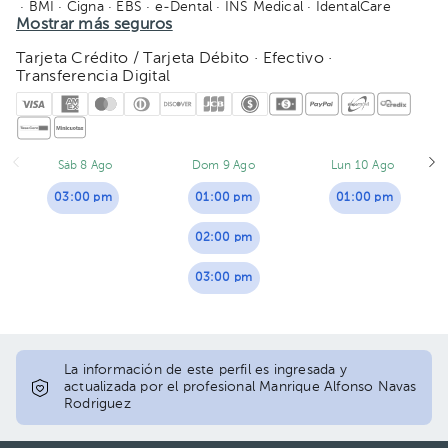
· BMI
· Cigna
· EBS
· e-Dental
· INS Medical
· IdentalCare
· MAPFRE
Mostrar más seguros
· MetLife
· Orbe Vida
· Oceánica de seguros
· Pan-American Life - PALIG
· Quálitas
· Redbridge
· Sagicor
· Salud 360
Tarjeta Crédito / Tarjeta Débito · Efectivo ·
· SM Seguros
· Vital Care - Adisa
· Manhattan Life
· American Fidelity
· Salud Primero
Transferencia Digital
Sáb 8 Ago
Dom 9 Ago
Lun 10 Ago
03:00 pm
01:00 pm
01:00 pm
02:00 pm
03:00 pm
La información de este perfil es ingresada y
actualizada por el profesional Manrique Alfonso Navas
Rodriguez