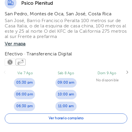
Psico Plenitud
02:00 pm
San Pedro, Montes de Oca, San José, Costa Rica
03:00 pm
San José, Barrio Francisco Peralta 100 metros sur de
Casa Italia, o de la esquina de casa china, 100 metros al
este y 25 al norte O del KFC de la California 275 metros
al sur Frente a prefarma
Ver mapa
Efectivo · Transferencia Digital
Vie 7 Ago
Sáb 8 Ago
Dom 9 Ago
No disponible
05:30 pm
09:00 am
06:00 pm
10:00 am
06:30 pm
11:00 am
07:00 pm
12:00 pm
Ver horario completo