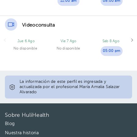
11:00 am
08:00 am
Videoconsulta
Jue 6 Ago
Vie 7 Ago
Sáb 8 Ago
No disponible
No disponible
05:00 pm
La información de este perfil es ingresada y
actualizada por el profesional María Amalia Salazar
Alvarado
Sobre HuliHealth
Blog
Nuestra historia