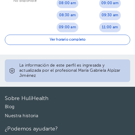
No disponible
08:00 am
09:00 am
08:30 am
09:30 am
09:00 am
11:00 am
09:30 am
12:00 pm
Ver horario completo
10:00 am
12:30 pm
10:30 am
01:00 pm
La información de este perfil es ingresada y
actualizada por el profesional María Gabriela Alpízar
Jiménez
11:00 am
11:30 am
Sobre HuliHealth
01:00 pm
Blog
01:30 pm
Nuestra historia
02:00 pm
¿Podemos ayudarte?