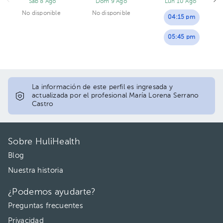
Sáb 8 Ago
Dom 9 Ago
Lun 10 Ago
No disponible
No disponible
04:15 pm
05:45 pm
La información de este perfil es ingresada y
actualizada por el profesional María Lorena Serrano
Castro
Sobre HuliHealth
Blog
Nuestra historia
¿Podemos ayudarte?
Preguntas frecuentes
Privacidad