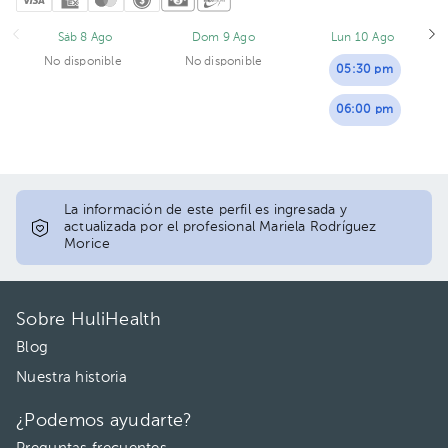
Sáb 8 Ago
Dom 9 Ago
Lun 10 Ago
No disponible
No disponible
05:30 pm
06:00 pm
La información de este perfil es ingresada y
actualizada por el profesional Mariela Rodríguez
Morice
Sobre HuliHealth
Blog
Nuestra historia
¿Podemos ayudarte?