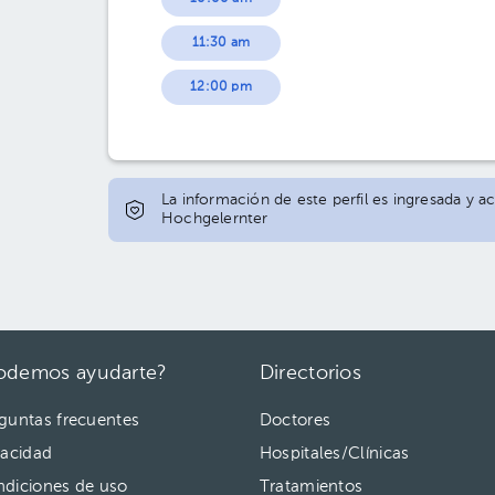
11:30 am
12:00 pm
La información de este perfil es ingresada y a
Hochgelernter
odemos ayudarte?
Directorios
guntas frecuentes
Doctores
vacidad
Hospitales/Clínicas
diciones de uso
Tratamientos