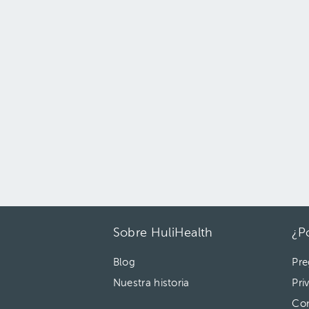
Sobre HuliHealth
¿P
Blog
Pre
Nuestra historia
Pri
Con