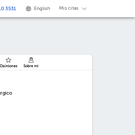
Mis citas
English
0 3531
Opiniones
Sobre mí
úrgico