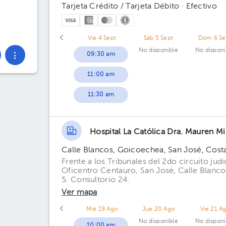
Tarjeta Crédito / Tarjeta Débito · Efectivo
Vie 4 Sept
Sáb 5 Sept
Dom 6 Se
No disponible
No disponi
09:30 am
11:00 am
11:30 am
Hospital La Católica Dra. Mauren M
Calle Blancos, Goicoechea, San José, Cost
Frente a los Tribunales del 2do circuito jud
Oficentro Centauro, San José, Calle Blanco
5. Consultorio 24.
Ver mapa
Mié 19 Ago
Jue 20 Ago
Vie 21 A
No disponible
No disponi
10:00 am