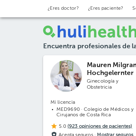
¿Eres doctor?
¿Eres paciente?
S
Encuentra profesionales de l
Mauren Milgra
Hochgelernter
Ginecología y
Obstetricia
Mi licencia
MED9690 · Colegio de Médicos y
Cirujanos de Costa Rica
5.0
(
923
opiniones de pacientes)
Acepta seguros ·
Mostrar seguros