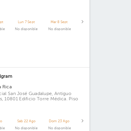
pt
Lun 7 Sept
Mar 8 Sept
ble
No disponible
No disponible
ilgram
a Rica
icial San José Guadalupe, Antiguo
s, 10801 Edificio Torre Médica. Piso
go
Sáb 22 Ago
Dom 23 Ago
ble
No disponible
No disponible