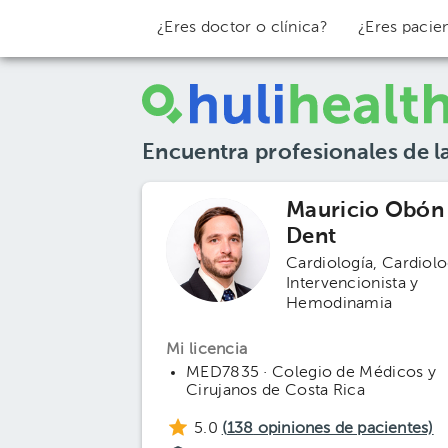
¿Eres doctor o clínica?
¿Eres pacie
Encuentra profesionales de l
Mauricio Obón
Dent
Cardiología
Cardiolo
Intervencionista y
Hemodinamia
Mi licencia
MED7835 · Colegio de Médicos y
Cirujanos de Costa Rica
5.0
(
138
opiniones de pacientes)