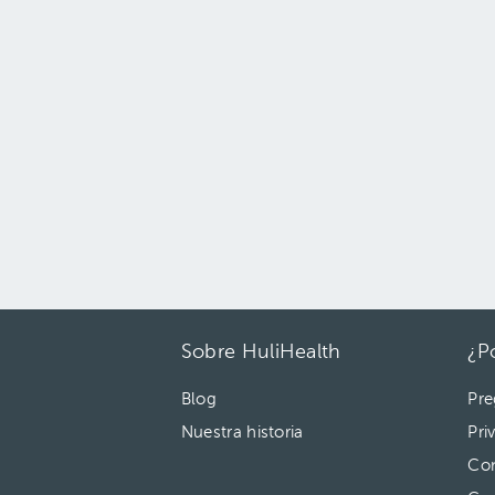
Sobre HuliHealth
¿P
Blog
Pre
Nuestra historia
Pri
Con