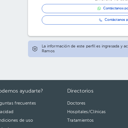
Contáctanos p
Contáctanos p
La información de este perfil es ingresada y 
Ramos
odemos ayudarte?
Directorios
guntas frecuentes
Doctores
vacidad
Hospitales/Clínicas
diciones de uso
Tratamientos