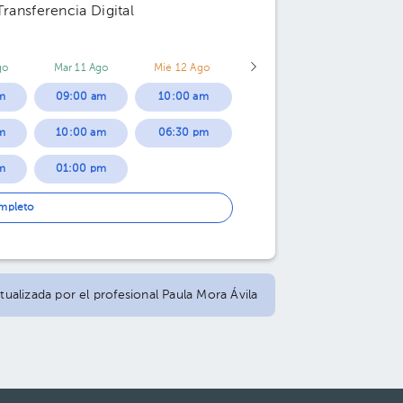
 Transferencia Digital
go
Mar 11 Ago
Mié 12 Ago
m
09:00 am
10:00 am
m
10:00 am
06:30 pm
m
01:00 pm
m
02:00 pm
ompleto
m
03:00 pm
04:00 pm
tualizada por el profesional Paula Mora Ávila