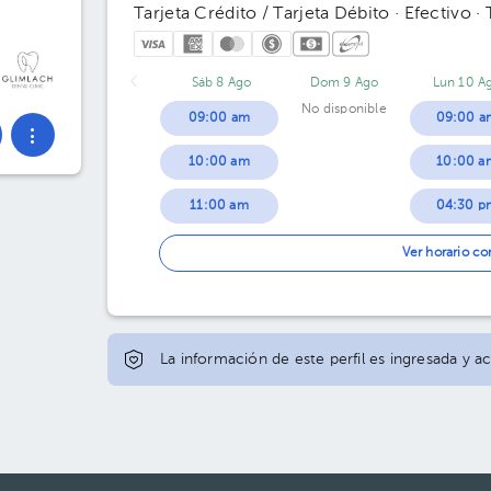
Tarjeta Crédito / Tarjeta Débito · Efectivo ·
Sáb 8 Ago
Dom 9 Ago
Lun 10 A
No disponible
09:00 am
09:00 a
10:00 am
10:00 a
11:00 am
04:30 p
12:00 pm
05:30 p
Ver horario c
01:00 pm
06:30 p
02:00 pm
La información de este perfil es ingresada y ac