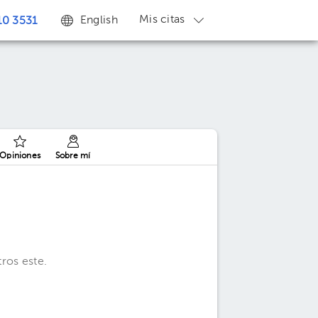
Mis citas
English
0 3531
Opiniones
Sobre mí
ros este.