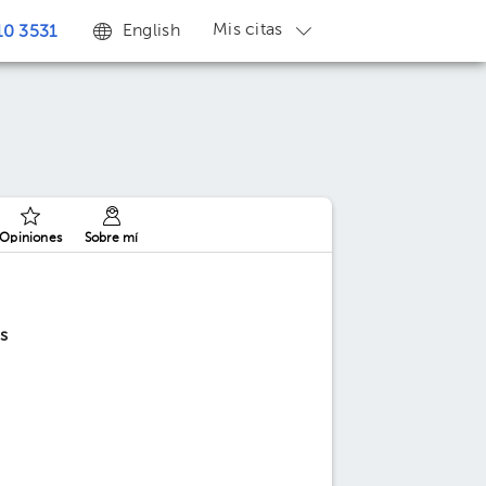
Mis citas
English
0 3531
Opiniones
Sobre mí
s