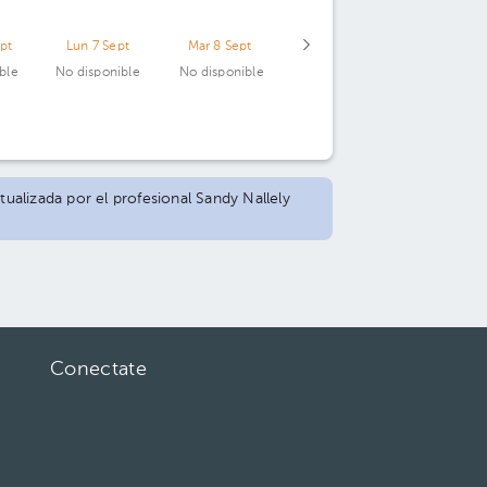
pt
Lun 7 Sept
Mar 8 Sept
ble
No disponible
No disponible
tualizada por el profesional Sandy Nallely
Conectate