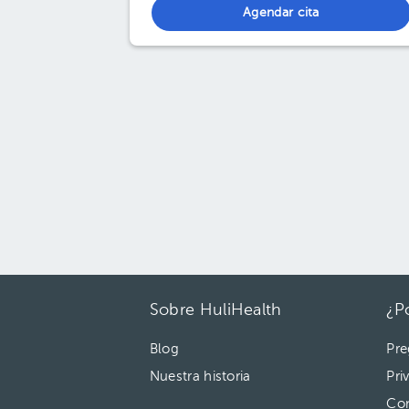
Agendar cita
Sobre HuliHealth
¿P
Blog
Pre
Nuestra historia
Pri
Con