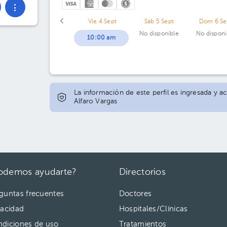
Vie 4 Sept
Sáb 5 Sept
Dom 6 Se
No disponible
No disponi
10:00 am
La información de este perfil es ingresada y ac
Alfaro Vargas
odemos ayudarte?
Directorios
guntas frecuentes
Doctores
vacidad
Hospitales/Clínicas
diciones de uso
Tratamientos