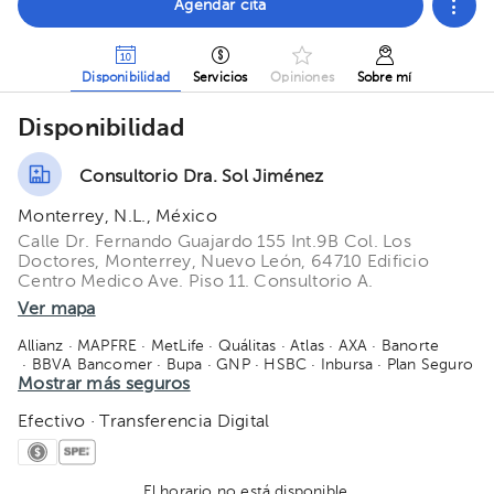
Agendar cita
Disponibilidad
Servicios
Opiniones
Sobre mí
Disponibilidad
Consultorio Dra. Sol Jiménez
Monterrey, N.L., México
Calle Dr. Fernando Guajardo 155 Int.9B Col. Los
Doctores, Monterrey, Nuevo León, 64710 Edificio
Centro Medico Ave. Piso 11. Consultorio A.
Ver mapa
Allianz
· MAPFRE
· MetLife
· Quálitas
· Atlas
· AXA
· Banorte
· BBVA Bancomer
· Bupa
· GNP
· HSBC
· Inbursa
· Plan Seguro
· Seguros Monterrey
Mostrar más seguros
· Sofía Salud
· Sura
· VRIM
· Zurich
· American Fidelity
Efectivo · Transferencia Digital
El horario no está disponible.