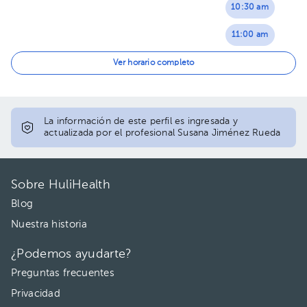
10:30 am
11:00 am
11:30 am
Ver horario completo
12:00 pm
12:30 pm
La información de este perfil es ingresada y
actualizada por el profesional Susana Jiménez Rueda
01:00 pm
01:30 pm
Sobre HuliHealth
03:00 pm
Blog
Nuestra historia
03:30 pm
¿Podemos ayudarte?
Preguntas frecuentes
Privacidad