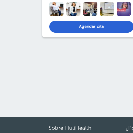
Agendar cita
Sobre HuliHealth
¿P