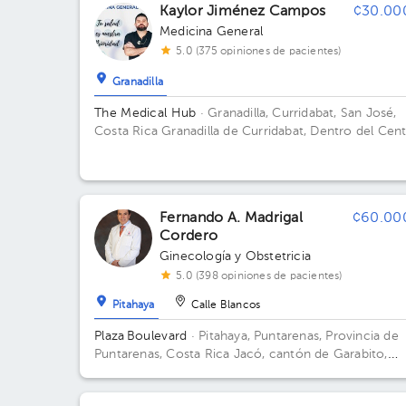
Kaylor Jiménez Campos
¢30.00
Medicina General
5.0 (375 opiniones de pacientes)
Granadilla
The Medical Hub
· Granadilla, Curridabat, San José,
Costa Rica
Granadilla de Curridabat, Dentro del Cen
Comercial del Barrio,local #10. Edificio The Medical
Hub. Piso 1. Consultorio 3.
Fernando A. Madrigal
¢60.00
Cordero
Ginecología y Obstetricia
5.0 (398 opiniones de pacientes)
Pitahaya
Calle Blancos
Plaza Boulevard
· Pitahaya, Puntarenas, Provincia de
Puntarenas, Costa Rica
Jacó, cantón de Garabito,
provincia de Puntarenas, Costa Rica