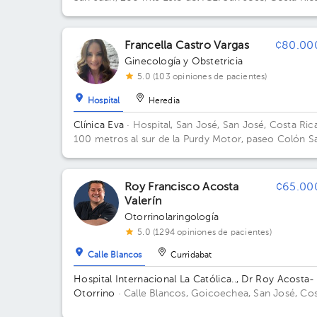
Torre Médica UNIBE. Piso 4
Francella Castro Vargas
¢80.00
Ginecología y Obstetricia
5.0 (103 opiniones de pacientes)
Hospital
Heredia
Clínica Eva
· Hospital, San José, San José, Costa Ric
100 metros al sur de la Purdy Motor, paseo Colón S
José Av.2, San José
Roy Francisco Acosta
¢65.00
Valerín
Otorrinolaringología
5.0 (1294 opiniones de pacientes)
Calle Blancos
Curridabat
Hospital Internacional La Católica.., Dr Roy Acosta-
Otorrino
· Calle Blancos, Goicoechea, San José, Co
Rica
San Antonio de Guadalupe, Goicoechea, frente