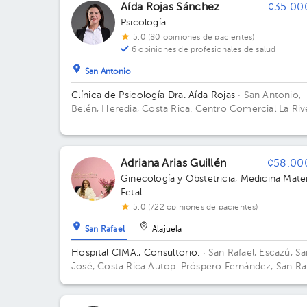
Aída Rojas Sánchez
¢35.00
Psicología
5.0 (80 opiniones de pacientes)
6 opiniones de profesionales de salud
San Antonio
Clínica de Psicología Dra. Aída Rojas
· San Antonio,
Belén, Heredia, Costa Rica.
Centro Comercial La Riv
de Belén, Heredia.
Adriana Arias Guillén
¢58.00
Ginecología y Obstetricia
,
Medicina Mate
Fetal
5.0 (722 opiniones de pacientes)
San Rafael
Alajuela
Hospital CIMA., Consultorio.
· San Rafael, Escazú, S
José, Costa Rica
Autop. Próspero Fernández, San Ra
de Escazú, San José; San Rafael, Escazú Edificio Tor
1: CIMA. Piso 2. Consultorio 204.