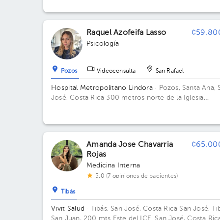
Raquel Azofeifa Lasso
¢59.80
Psicología
Pozos
Videoconsulta
San Rafael
Hospital Metropolitano Lindora
· Pozos, Santa Ana, 
José, Costa Rica
300 metros norte de la Iglesia
Católica de Pozos de Santa Ana Edificio 1. Piso 4.
Consultorio 26.
Amanda Jose Chavarria
¢65.00
Rojas
Medicina Interna
5.0 (7 opiniones de pacientes)
Tibás
Vivit Salud
· Tibás, San José, Costa Rica
San José, Ti
San Juan, 200 mts Este del ICE. San José, Costa Rica