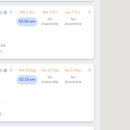
04:30 pm
rio
0
Mar 1 Dic
Mié 2 Dic
Jue 3 Dic
No
No
03:00 pm
disponible
disponible
 de
nal
2.
0
Mié 19 Ago
Jue 20 Ago
Vie 21 Ago
No
No
02:15 pm
disponible
disponible
l