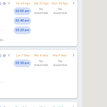
0
Vie 14 Ago
Sáb 15 Ago
Dom 16 Ago
No
No
02:00 pm
disponible
disponible
02:40 pm
03:20 pm
ia
0
Lun 7 Sept
Mar 8 Sept
Mié 9 Sept
No
No
03:30 pm
disponible
disponible