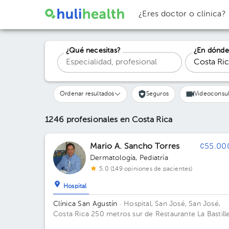
¿Eres doctor o clínica?
¿Qué necesitas?
¿En dónde
Ordenar resultados
Seguros
Videoconsul
1246 profesionales
en Costa Rica
Mario A. Sancho Torres
¢55.00
Dermatología
,
Pediatría
5.0 (149 opiniones de pacientes)
Hospital
Clínica San Agustín
· Hospital, San José, San José,
Costa Rica
250 metros sur de Restaurante La Bastill
en Paseo Colón