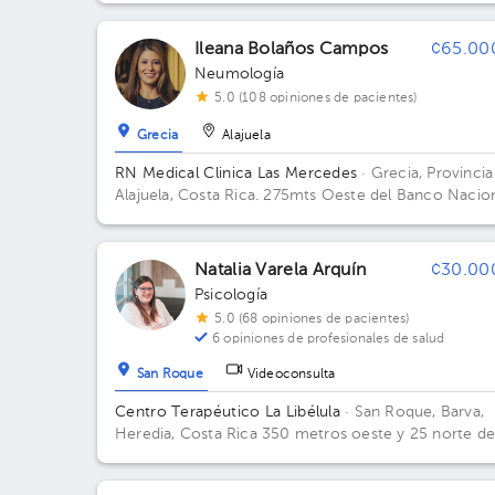
los Tribunales de Justicia; Hospital Internacional La
Católica Edificio Sector Occidente. Piso 1. Consulto
Ileana Bolaños Campos
¢65.00
119.
Neumología
5.0 (108 opiniones de pacientes)
Grecia
Alajuela
RN Medical Clinica Las Mercedes
· Grecia, Provincia
Alajuela, Costa Rica.
275mts Oeste del Banco Nacio
Altos Veterinaria Memo Edificio color verde agua ,
camino hacia el hospital. Edificio Las Mercedes. Piso 
Consultorio 5.
Natalia Varela Arquín
¢30.00
Psicología
5.0 (68 opiniones de pacientes)
6 opiniones de profesionales de salud
San Roque
Videoconsulta
Centro Terapéutico La Libélula
· San Roque, Barva,
Heredia, Costa Rica
350 metros oeste y 25 norte de
Colegio Claretiano