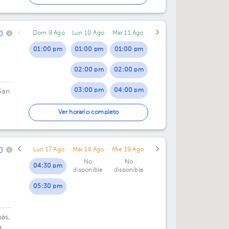
03:30 pm
0
Dom 9 Ago
Lun 10 Ago
Mar 11 Ago
04:00 pm
01:00 pm
01:00 pm
01:00 pm
04:30 pm
02:00 pm
02:00 pm
03:00 pm
04:00 pm
San
04:00 pm
06:00 pm
Ver horario completo
05:00 pm
07:00 pm
0
Lun 17 Ago
Mar 18 Ago
Mié 19 Ago
06:00 pm
No
No
04:30 pm
disponible
disponible
07:00 pm
05:30 pm
bás,
.