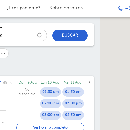
¿Eres paciente?
Sobre nosotros
+
?
BUSCAR
tas
0
Dom 9 Ago
Lun 10 Ago
Mar 11 Ago
No
01:30 pm
01:30 pm
disponible
02:00 pm
02:00 pm
03:00 pm
02:30 pm
e
03:30 pm
03:00 pm
Ver horario completo