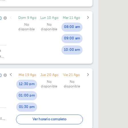
0
Dom 9 Ago
Lun 10 Ago
Mar 11 Ago
No
No
08:00 am
disponible
disponible
09:00 am
10:00 am
a
an
0
Mié 19 Ago
Jue 20 Ago
Vie 21 Ago
No
No
12:30 pm
disponible
disponible
01:00 pm
01:30 pm
sta
04:00 pm
Ver horario completo
 a