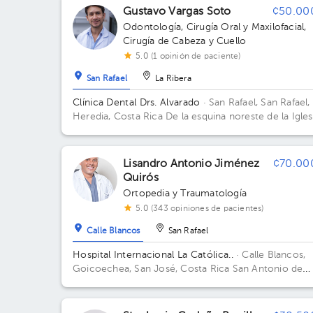
Gustavo Vargas Soto
¢50.00
Odontología
,
Cirugía Oral y Maxilofacial
,
Cirugía de Cabeza y Cuello
5.0 (1 opinión de paciente)
San Rafael
La Ribera
Clínica Dental Drs. Alvarado
· San Rafael, San Rafael,
Heredia, Costa Rica
De la esquina noreste de la Igles
Católica, 25 metros Norte. San Rafael, Heredia.
Lisandro Antonio Jiménez
¢70.00
Quirós
Ortopedia y Traumatología
5.0 (343 opiniones de pacientes)
Calle Blancos
San Rafael
Hospital Internacional La Católica..
· Calle Blancos,
Goicoechea, San José, Costa Rica
San Antonio de
Guadalupe, Goicoechea, frente a los Tribunales de
Justicia. Edificio Sector Occidente. Consultorio 124.