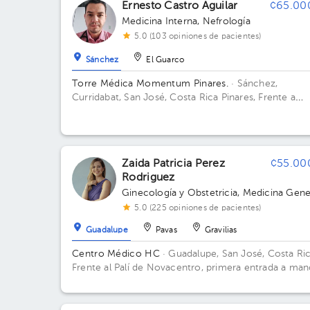
Ernesto Castro Aguilar
¢65.00
Medicina Interna
,
Nefrología
5.0 (103 opiniones de pacientes)
Sánchez
El Guarco
Torre Médica Momentum Pinares.
· Sánchez,
Curridabat, San José, Costa Rica
Pinares, Frente a
Walmart. Edificio Principal. Piso 5. Consultorio 42-43
Zaida Patricia Perez
¢55.00
Rodriguez
Ginecología y Obstetricia
,
Medicina Gene
5.0 (225 opiniones de pacientes)
Guadalupe
Pavas
Gravilias
Centro Médico HC
· Guadalupe, San José, Costa Ri
Frente al Palí de Novacentro, primera entrada a ma
derecha