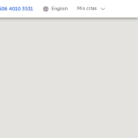
Mis citas
English
506 4010 3531