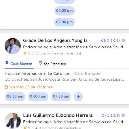
06:20 pm
07:00 pm
Grace De Los Ángeles Yung Li
¢60.000
Endocrinología
,
Administración de Servicios de Salud
5.0 (355 opiniones de pacientes)
Calle Blancos
San Francisco
Hospital Internacional La Católica..
· Calle Blancos,
Goicoechea, San José, Costa Rica
San Antonio de Guadalupe,
Goicoechea, frente a los Tribunales de Justicia. Edificio Anexo.
Viernes 23 de Octubre
Piso 4. Consultorio 424.
06:30 pm
07:00 pm
07:30 pm
Luis Guillermo Elizondo Herrera
¢70.000
Endocrinología
,
Administración de Servicios de Salud
5.0 (481 opiniones de pacientes)