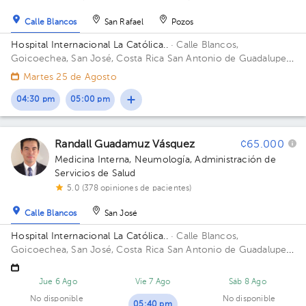
Calle Blancos
San Rafael
Pozos
Hospital Internacional La Católica..
· Calle Blancos,
Goicoechea, San José, Costa Rica
San Antonio de Guadalupe,
Goicoechea, frente a los Tribunales de Justicia. Edificio Torre
Martes 25 de Agosto
Médica. Piso 2. Consultorio 232.
04:30 pm
05:00 pm
Randall Guadamuz Vásquez
¢65.000
Medicina Interna
,
Neumología
,
Administración de
Servicios de Salud
5.0 (378 opiniones de pacientes)
Calle Blancos
San José
Hospital Internacional La Católica..
· Calle Blancos,
Goicoechea, San José, Costa Rica
San Antonio de Guadalupe,
Goicoechea, frente a los Tribunales de Justicia. Edificio Torre
Médica. Piso 3. Consultorio 310.
Jue 6 Ago
Vie 7 Ago
Sáb 8 Ago
No disponible
No disponible
05:40 pm