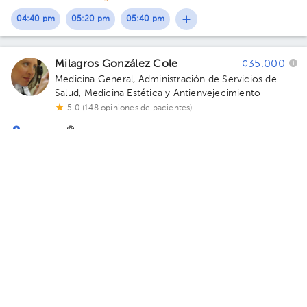
Consultorio 3.
04:40 pm
05:20 pm
05:40 pm
Milagros González Cole
¢35.000
Medicina General
,
Administración de Servicios de
Salud
,
Medicina Estética y Antienvejecimiento
5.0 (148 opiniones de pacientes)
Escazú
San Rafael
Regenerate Clinic Medical Aesthetics & Antiaging
· Escazú,
Escazú, San José, Costa Rica
Escazú, San Miguel, Plaza
Montescazú, local No 4 Edificio Local #4,. Piso 1. Consultorio
Hoy
, Jueves 6 de Agosto
1.
01:30 pm
03:00 pm
04:30 pm
Pablo Pacheco Blanco
¢55.000
Medicina Física y Rehabilitación
,
Administración de
Servicios de Salud
5.0 (320 opiniones de pacientes)