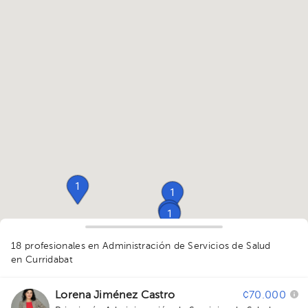
1
1
1
1
18 profesionales en Administración de Servicios de Salud
1
1
1
4
1
en Curridabat
2
1
1
1
1
1
1
1
1
1
1
1
1
1
1
Lorena Jiménez Castro
¢70.000