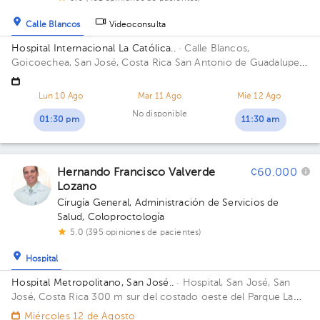
Calle Blancos
Videoconsulta
Hospital Internacional La Católica..
· Calle Blancos,
Goicoechea, San José, Costa Rica
San Antonio de Guadalupe,
Goicoechea, frente a los Tribunales de Justicia. Edificio Torre
Médica. Piso 4. Consultorio 435.
Lun 10 Ago
Mar 11 Ago
Mié 12 Ago
No disponible
01:30 pm
11:30 am
Hernando Francisco Valverde
¢60.000
Lozano
Cirugía General
,
Administración de Servicios de
Salud
,
Coloproctología
5.0 (395 opiniones de pacientes)
Hospital
Hospital Metropolitano, San José..
· Hospital, San José, San
José, Costa Rica
300 m sur del costado oeste del Parque La
Merced. Calle 14, Avenida 8. Edificio Torre Médica B. Piso 1.
Miércoles 12 de Agosto