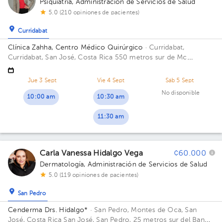
Psiquiatría
,
Administración de Servicios de Salud
5.0 (210 opiniones de pacientes)
Curridabat
Clínica Zahha, Centro Médico Quirúrgico
· Curridabat,
Curridabat, San José, Costa Rica
550 metros sur de Mc
Donald`s Plaza del Sol.
Jue 3 Sept
Vie 4 Sept
Sáb 5 Sept
No disponible
10:00 am
10:30 am
11:30 am
Carla Vanessa Hidalgo Vega
¢60.000
Dermatología
,
Administración de Servicios de Salud
5.0 (119 opiniones de pacientes)
San Pedro
Cenderma Drs. Hidalgo*
· San Pedro, Montes de Oca, San
José, Costa Rica
San José, San Pedro, 25 metros sur del Banco