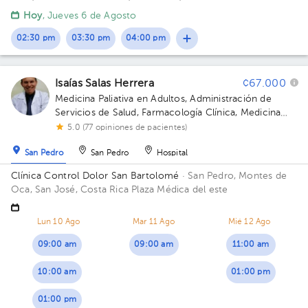
Popular, edificio Cenderma Drs Hidalgo
Hoy
, Jueves 6 de Agosto
02:30 pm
03:30 pm
04:00 pm
Isaías Salas Herrera
¢67.000
Medicina Paliativa en Adultos
,
Administración de
Servicios de Salud
,
Farmacología Clínica
,
Medicina
del dolor
5.0 (77 opiniones de pacientes)
San Pedro
San Pedro
Hospital
Clínica Control Dolor San Bartolomé
· San Pedro, Montes de
Oca, San José, Costa Rica
Plaza Médica del este
Lun 10 Ago
Mar 11 Ago
Mié 12 Ago
09:00 am
09:00 am
11:00 am
10:00 am
01:00 pm
01:00 pm