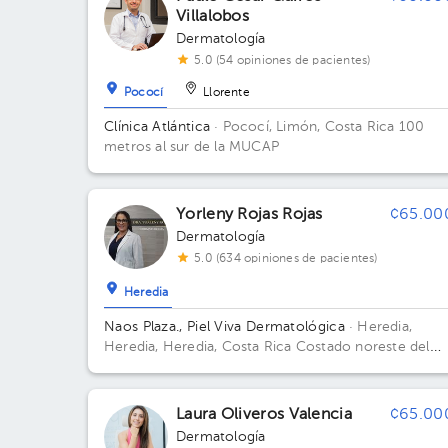
Villalobos
Dermatología
5.0 (54 opiniones de pacientes)
Pococí
Llorente
Clínica Atlántica
· Pococí, Limón, Costa Rica
100
metros al sur de la MUCAP
Yorleny Rojas Rojas
¢65.00
Dermatología
5.0 (634 opiniones de pacientes)
Heredia
Naos Plaza., Piel Viva Dermatológica
· Heredia,
Heredia, Heredia, Costa Rica
Costado noreste del
nuevo Hospital San Vicente de Paul, Heredia; Costa
noreste del nuevo Hospital San Vicente de Paul,
Heredia; Piso 3 Piso 3. Consultorio 5D.
Laura Oliveros Valencia
¢65.00
Dermatología