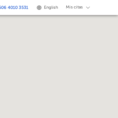
Mis citas
English
506 4010 3531