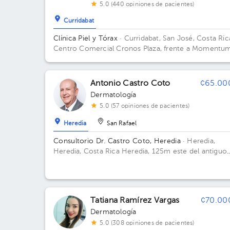
5.0 (440 opiniones de pacientes)
Curridabat
Clínica Piel y Tórax
· Curridabat, San José, Costa Ric
Centro Comercial Cronos Plaza, frente a Momentu
Pinares Edificio Ala oeste. Piso 3. Consultorio 3.
Antonio Castro Coto
¢65.00
Dermatología
5.0 (57 opiniones de pacientes)
Heredia
San Rafael
Consultorio Dr. Castro Coto, Heredia
· Heredia,
Heredia, Costa Rica
Heredia, 125m este del antiguo
hospital de Heredia (en Laboratorio Cambronero)
Tatiana Ramírez Vargas
¢70.00
Dermatología
5.0 (308 opiniones de pacientes)