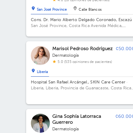
4.0 (18 opiniones de pacientes)
San José Province
Calle Blancos
Cons. Dr. Mario Alberto Delgado Coronado, Escazú
San José Province, Costa Rica
Avenida Médica,
contiguo al Hospital CIMA Edificio Avenida Médica. 
6. Consultorio 617.
Marisol Pedroso Rodríguez
¢50.00
Dermatología
5.0 (535 opiniones de pacientes)
Liberia
Hospital San Rafael Arcángel., SKIN Care Center
·
Liberia, Liberia, Provincia de Guanacaste, Costa Rica
100 metros este y 25 metros sur de Escuela Ascens
Esquivel, Calle 3; 100 este y 25 sur de la Escuela
Ascensión Esquivel
Gina Sophía Latorraca
¢60.00
Guerrero
Dermatología