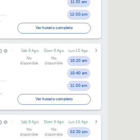
11:30 am
12:00 pm
·
12:30 pm
Ver horario completo
Piso
01:00 pm
0
Sáb 8 Ago
Dom 9 Ago
Lun 10 Ago
01:30 pm
No
No
10:20 am
disponible
disponible
02:00 pm
10:40 am
02:30 pm
11:00 am
03:00 pm
01:00 pm
ión
Ver horario completo
01:20 pm
0
Sáb 8 Ago
Dom 9 Ago
Lun 10 Ago
01:40 pm
No
No
02:30 pm
disponible
disponible
02:20 pm