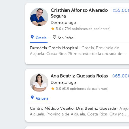
Dermaexperience. Piso 3. Consultorio 7.
Cristhian Alfonso Alvarado
¢55.00
Segura
Dermatología
5.0 (1794 opiniones de pacientes)
Grecia
San Rafael
Farmacia Grecia Hospital
· Grecia, Provincia de
Alajuela, Costa Rica
25 m al este de la entrada de
emergencia del Hospital San Francisco de Asis (Plan
baja)
Ana Beatriz Quesada Rojas
¢65.00
Dermatología
5.0 (619 opiniones de pacientes)
Alajuela
Centro Médico Vesalio, Dra. Beatriz Quesada
· Alaju
Alajuela, Provincia de Alajuela, Costa Rica.
City Mall.
Sótano 2, Área Médica; City Mall Edificio City Mall. P
S2. Consultorio Clinica Vesalio.