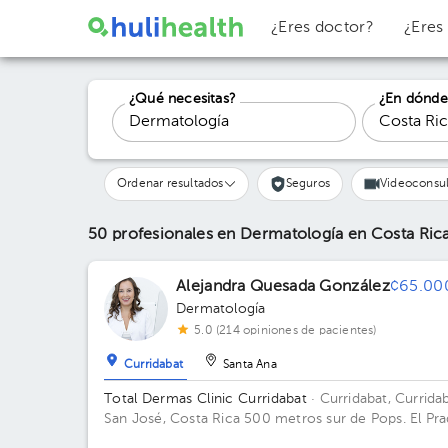
¿Eres doctor?
¿Eres
¿Qué necesitas?
¿En dónde
Ordenar resultados
Seguros
Videoconsul
50 profesionales en Dermatología
en Costa Ric
Alejandra Quesada González
¢65.00
Dermatología
5.0 (214 opiniones de pacientes)
Curridabat
Santa Ana
Total Dermas Clinic Curridabat
· Curridabat, Curridab
San José, Costa Rica
500 metros sur de Pops. El Pra
Curridabat, San José.