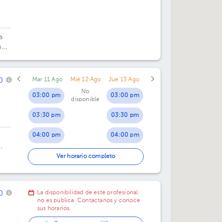
02:40 pm
03:00 pm
a
m
03:20 pm
03:40 pm
0
Mar 11 Ago
Mié 12 Ago
Jue 13 Ago
No
04:00 pm
03:00 pm
03:00 pm
disponible
03:30 pm
03:30 pm
04:00 pm
04:00 pm
04:30 pm
04:30 pm
Ver horario completo
0
La disponibilidad de este profesional
no es pública. Contáctanos y conoce
sus horarios.