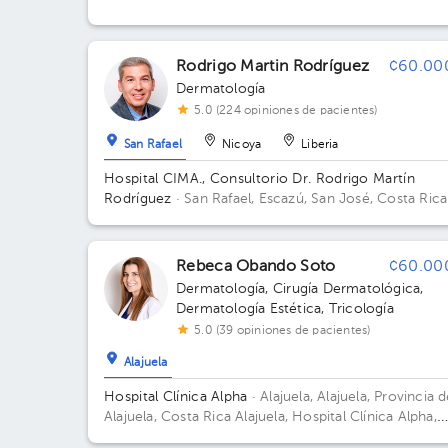
Rodrigo Martin Rodríguez
¢60.00
Dermatología
5.0 (224 opiniones de pacientes)
San Rafael
Nicoya
Liberia
Hospital CIMA., Consultorio Dr. Rodrigo Martín
Rodríguez
· San Rafael, Escazú, San José, Costa Rica
Autop. Próspero Fernández, San Rafael de Escazú, S
José; Contiguo al Hospital CIMA Edificio Torre 1 CI
Piso 6. Consultorio 617.
Rebeca Obando Soto
¢60.00
Dermatología
,
Cirugía Dermatológica
,
Dermatología Estética
,
Tricología
5.0 (39 opiniones de pacientes)
Alajuela
Hospital Clínica Alpha
· Alajuela, Alajuela, Provincia 
Alajuela, Costa Rica
Alajuela, Hospital Clínica Alpha,
detrás de la estación del tren. Barrio San Luis Edifici