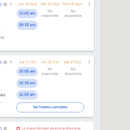
0
Lun 14 Sept
Mar 15 Sept
Mié 16 Sept
No
No
10:00 am
disponible
disponible
06:30 pm
la,
mts
0
Jue 15 Oct
Vie 16 Oct
Sáb 17 Oct
No
No
10:00 am
disponible
disponible
10:30 am
11:00 am
CMH
11:30 am
Ver horario completo
0
La disponibilidad de este profesional