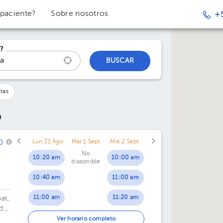
 paciente?
Sobre nosotros
+
?
BUSCAR
tas
a
0
Lun 31 Ago
Mar 1 Sept
Mié 2 Sept
No
10:20 am
10:00 am
disponible
10:40 am
11:00 am
11:00 am
11:20 am
at,
do,
11:20 am
11:40 am
Ver horario completo