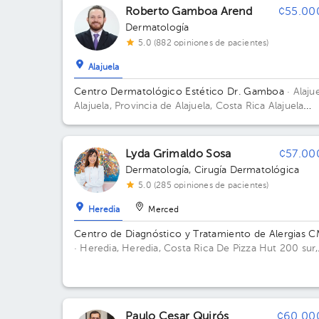
Roberto Gamboa Arend
¢55.00
Dermatología
5.0 (882 opiniones de pacientes)
Alajuela
Centro Dermatológico Estético Dr. Gamboa
· Alajue
Alajuela, Provincia de Alajuela, Costa Rica
Alajuela
Centro de la Heladería POPS catedral 100mts N 25
este
Lyda Grimaldo Sosa
¢57.00
Dermatología
,
Cirugía Dermatológica
5.0 (285 opiniones de pacientes)
Heredia
Merced
Centro de Diagnóstico y Tratamiento de Alergias 
· Heredia, Heredia, Costa Rica
De Pizza Hut 200 sur,
100 oeste y 25 norte Calle 1, Avenidas 8 y 10.
Paulo Cesar Quirós
¢60.00