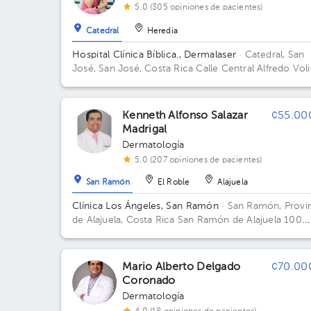
5.0 (305 opiniones de pacientes)
Catedral
Heredia
Hospital Clínica Bíblica., Dermalaser
· Catedral, San
José, San José, Costa Rica
Calle Central Alfredo Vol
(Calle 0). Entre avenidas 14 y 16,; Torre Omega, Piso
Consultorios 4-9 Edificio Torre Omega. Piso 6.
Kenneth Alfonso Salazar
¢55.00
Madrigal
Dermatología
5.0 (207 opiniones de pacientes)
San Ramón
El Roble
Alajuela
Clínica Los Ángeles, San Ramón
· San Ramón, Provi
de Alajuela, Costa Rica
San Ramón de Alajuela 100
metros sur del Gimnasio Gabelo Conejo
Mario Alberto Delgado
¢70.00
Coronado
Dermatología