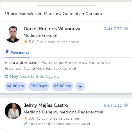
1
1
1
19 profesionales en Medicina General
en Garabito
Daniel Recinos Villanueva
¢40.000
Medicina General
5.0 (2 opiniones de pacientes)
Puntarenas
Visita a domicilio
· Puntarenas, Puntarenas, Puntarenas
Province, Costa Rica
Pacífico Central
Hoy
, Sábado 8 de Agosto
04:00 pm
05:00 pm
06:00 pm
Jeimy Mejías Castro
¢35.000
Medicina General
,
Medicina Regenerativa
5.0 (41 opiniones de pacientes)
1 opiniones de profesionales de salud