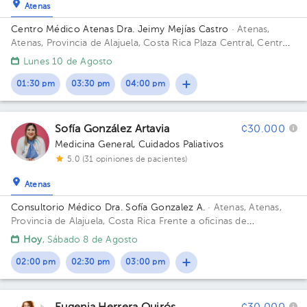
Atenas
Centro Médico Atenas Dra. Jeimy Mejías Castro
· Atenas,
Atenas, Provincia de Alajuela, Costa Rica
Plaza Central, Centro
Médico Atenas, Dentro de FarmAtenas
Lunes 10 de Agosto
01:30 pm
03:30 pm
04:00 pm
Sofía González Artavia
¢30.000
Medicina General
,
Cuidados Paliativos
5.0 (31 opiniones de pacientes)
Atenas
Consultorio Médico Dra. Sofía Gonzalez A.
· Atenas, Atenas,
Provincia de Alajuela, Costa Rica
Frente a oficinas de
CoopeAtenas . Atenas. Alajuela
Hoy
, Sábado 8 de Agosto
02:00 pm
02:30 pm
03:00 pm