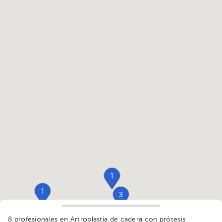
1
1
3
8 profesionales en Artroplastía de cadera con prótesis