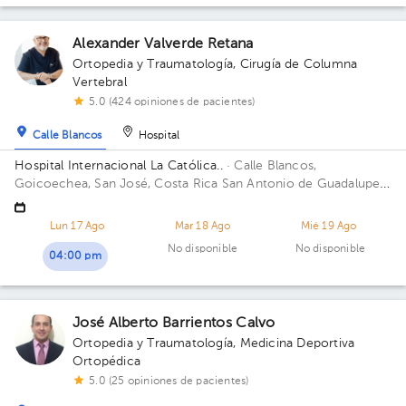
Alexander Valverde Retana
Ortopedia y Traumatología
,
Cirugía de Columna
Vertebral
5.0 (424 opiniones de pacientes)
Calle Blancos
Hospital
Hospital Internacional La Católica..
· Calle Blancos,
Goicoechea, San José, Costa Rica
San Antonio de Guadalupe,
Goicoechea, frente a los Tribunales de Justicia. Edificio Sector
Occidente 2.
Lun 17 Ago
Mar 18 Ago
Mié 19 Ago
No disponible
No disponible
04:00 pm
José Alberto Barrientos Calvo
Ortopedia y Traumatología
,
Medicina Deportiva
Ortopédica
5.0 (25 opiniones de pacientes)