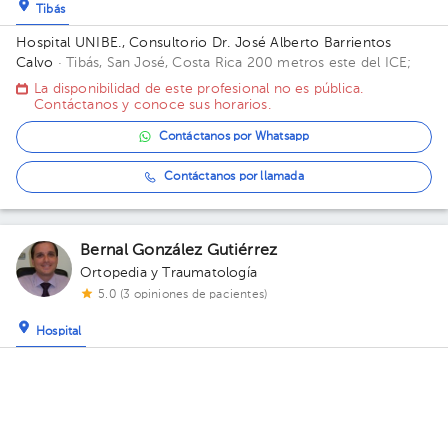
Tibás
Hospital UNIBE., Consultorio Dr. José Alberto Barrientos
Calvo
· Tibás, San José, Costa Rica
200 metros este del ICE;
La disponibilidad de este profesional no es pública.
Contáctanos y conoce sus horarios.
Contáctanos por Whatsapp
Contáctanos por llamada
Bernal González Gutiérrez
Ortopedia y Traumatología
5.0 (3 opiniones de pacientes)
Hospital
Hospital Clínica Bíblica.
· Hospital, San José, San José, Costa
Rica
Calle Central Alfredo Volio (Calle 0). Entre avenidas 14 y
16,
Hoy
, Lunes 10 de Agosto
09:30 am
03:00 pm
03:30 pm