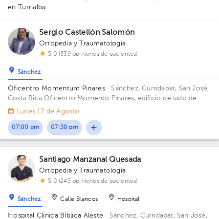
4
en Turrialba
1
1
1
Sergio Castellón Salomón
Ortopedia y Traumatología
5.0 (339 opiniones de pacientes)
Sánchez
Oficentro Momentum Pinares
· Sánchez, Curridabat, San José,
Costa Rica
Oficentro Momento Pinares, edificio de lado de
Calle Vieja donde está la agencia Volvo Piso 2.
Lunes 17 de Agosto
07:00 pm
07:30 pm
Santiago Manzanal Quesada
Ortopedia y Traumatología
5.0 (245 opiniones de pacientes)
Sánchez
Calle Blancos
Hospital
Hospital Clínica Bíblica Aleste
· Sánchez, Curridabat, San José,