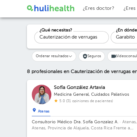
¿Eres doctor?
¿Eres
¿Qué necesitas?
¿En dónde
Ordenar resultados
Seguros
Videoconsul
8 profesionales en Cauterización de verrugas
en
Sofía González Artavia
Medicina General
,
Cuidados Paliativos
5.0 (31 opiniones de pacientes)
Atenas
Consultorio Médico Dra. Sofía Gonzalez A.
· Atenas,
Atenas, Provincia de Alajuela, Costa Rica
Frente a
oficinas de CoopeAtenas . Atenas. Alajuela