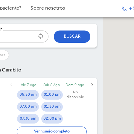
 paciente?
Sobre nosotros
+
?
BUSCAR
tas
 Garabito
Vie 7 Ago
Sáb 8 Ago
Dom 9 Ago
No
06:30 pm
01:00 pm
disponible
07:00 pm
01:30 pm
07:30 pm
02:00 pm
02:30 pm
Ver horario completo