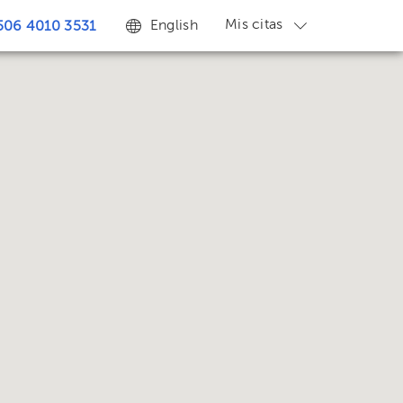
Mis citas
English
506 4010 3531