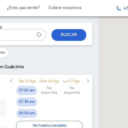
¿Eres paciente?
Sobre nosotros
+
?
BUSCAR
tas
en Guácimo
Sáb 15 Ago
Dom 16 Ago
Lun 17 Ago
No
No
07:00 am
disponible
disponible
07:30 am
08:00 am
10:00 am
Ver horario completo