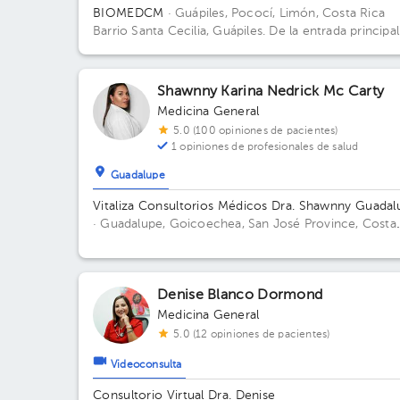
BIOMEDCM
· Guápiles, Pococí, Limón, Costa Rica
Barrio Santa Cecilia, Guápiles. De la entrada principal
200 m sur.
Shawnny Karina Nedrick Mc Carty
Medicina General
5.0 (100 opiniones de pacientes)
1 opiniones de profesionales de salud
Guadalupe
Vitaliza Consultorios Médicos Dra. Shawnny Guadal
· Guadalupe, Goicoechea, San José Province, Costa
Rica
300mts este del cruce de Guadalupe - Moravia
contiguo a Super Baterias Edificio ResidenciaGeriátri
Consultorio San Antonio.
Denise Blanco Dormond
Medicina General
5.0 (12 opiniones de pacientes)
Videoconsulta
Consultorio Virtual Dra. Denise