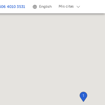
Mis citas
English
506 4010 3531
1