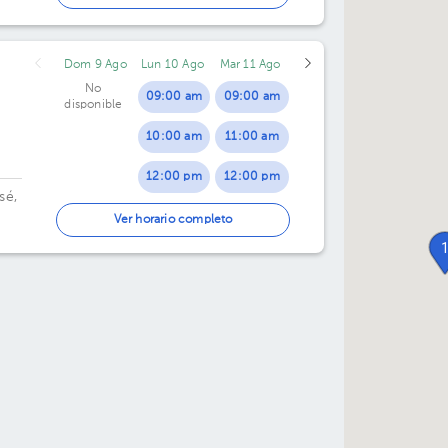
09:00 pm
Dom 9 Ago
Lun 10 Ago
Mar 11 Ago
No
09:00 am
09:00 am
disponible
10:00 am
11:00 am
12:00 pm
12:00 pm
sé,
01:00 pm
02:00 pm
Ver horario completo
02:00 pm
05:00 pm