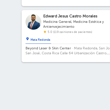
Consultorio Local 11.
Edward Jesus Castro Morales
Medicina General
,
Medicina Estética y
Antienvejecimiento
5.0 (119 opiniones de pacientes)
Mata Redonda
Beyond Laser & Skin Center
· Mata Redonda, San Jo
San José, Costa Rica
Calle 64 Urbanización Castro,
Sabana Norte Edificio Mount Medical. Piso 2.
Consultorio 1.