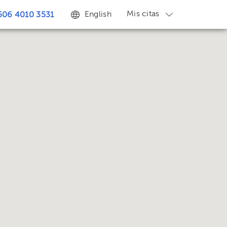
Mis citas
English
506 4010 3531