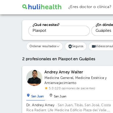
¿Eres doctor o clínica?
¿Qué necesitas?
¿En dónde
Ordenar resultados
Seguros
Videoconsul
2 profesionales en Plaxpot
en Guápiles
Andrey Amey Walter
Medicina General
,
Medicina Estética y
Antienvejecimiento
5.0 (120 opiniones de pacientes)
San Juan
San Juan
Dr. Andrey Amey
· San Juan, Tibás, San José, Costa
Rica
Radiant Life Medicina Edificio Plaza del Valle.